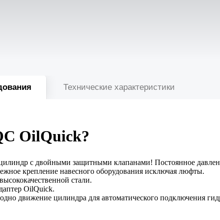
дования
Технические характеристики
C OilQuick?
цилиндр с двойными защитными клапанами! Постоянное давлен
дежное крепление навесного оборудования исключая люфты.
высококачественной стали.
аптер OilQuick.
о одно движение цилиндра для автоматического подключения ги