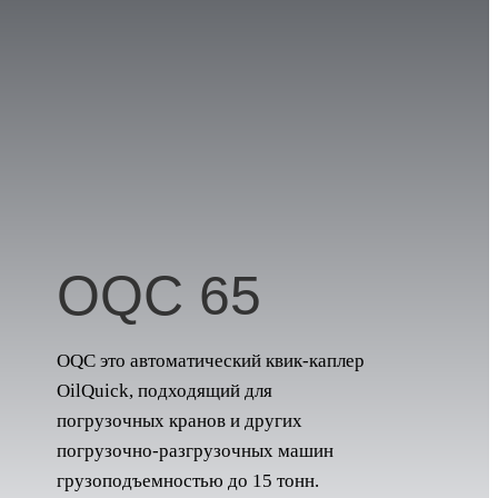
OQC 65
OQC это автоматический квик-каплер
OilQuick, подходящий для
погрузочных кранов и других
погрузочно-разгрузочных машин
грузоподъемностью до 15 тонн.