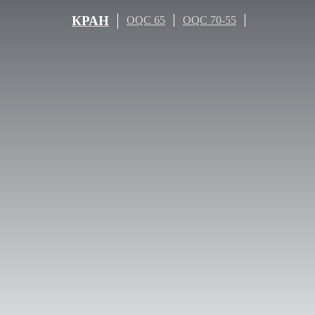
КРАН
OQC 65
OQC 70-55